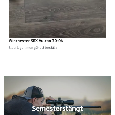
Winchester SRX Vulcan 30-06
N
Slut i lager, men går att beställa
S
Semesterstängt