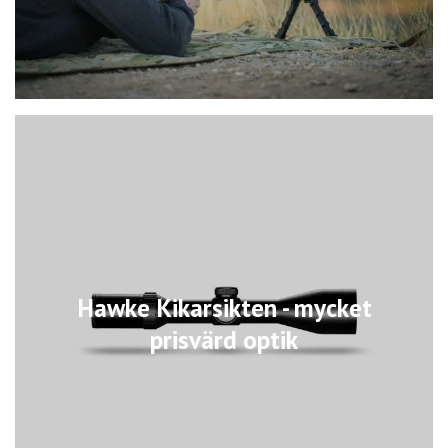
Hawke Kikarsikten - mycket
prisvärd optik