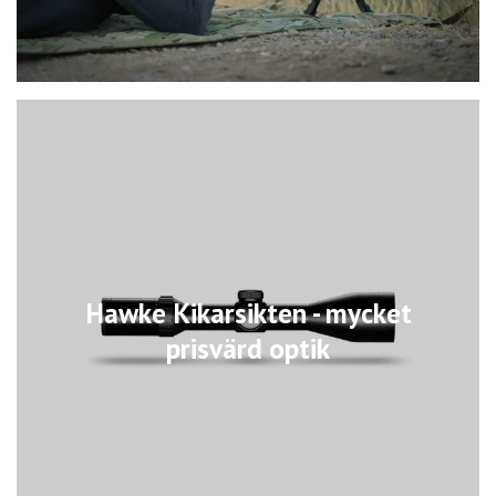
Hawke Kikarsikten - mycket
prisvärd optik