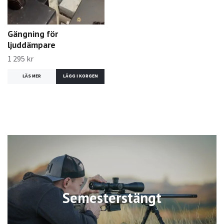
Gängning för
ljuddämpare
1 295 kr
LÄS MER
LÄGG I KORGEN
Semesterstängt