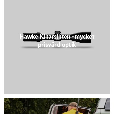
Hawke Kikarsikten - mycket
prisvärd optik