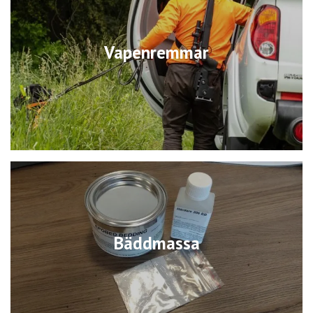
Vapenremmar
Bäddmassa