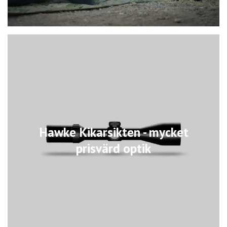
Hawke Kikarsikten - mycket
prisvärd optik