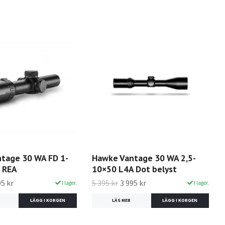
tage 30 WA FD 1-
Hawke Vantage 30 WA 2,5-
- REA
10×50 L4A Dot belyst
95 kr
5 395 kr
3 995 kr
I lager.
I lager.
LÄS MER