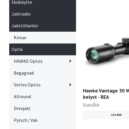
Skidskytte
Jaktradio
Jakttillbehör
Knivar
Optik
HAWKE Optics
Begagnad
Vortex Optics
Hawke Vantage 30 
Allround
belyst - REA
Slutsåld
Drevjakt
LÄS MER
Pyrsch / Vak