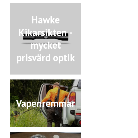
Hawke
Kikarsikten -
mycket
prisvärd optik
Vapenremmar