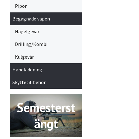
Pipor
Begagnade vapen
Hagelgevär
Drilling/Kombi
Kulgevär
Handladdning
Skyttetillbehör
Semesterst
ängt