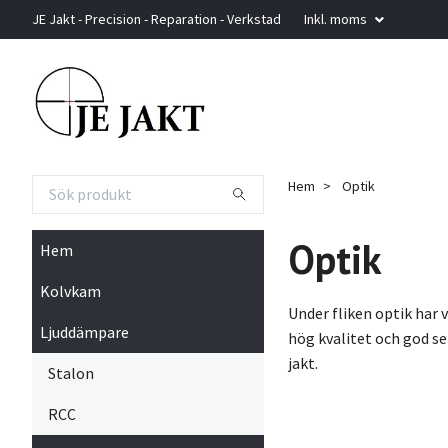
JE Jakt - Precision - Reparation - Verkstad
Inkl. moms
Hem
Optik
Optik
Hem
Kolvkam
Under fliken optik har v
Ljuddämpare
hög kvalitet och god ser
jakt.
Stalon
RCC