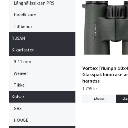
Långhållssikten PRS
Handkikare
Tillbehör
RUSAN
Kikarfästen
9-11 mm
Vortex Triumph 10x4
Weaver
Glasspak binocase a
harness
Tikka
1 795 kr
Kolvar
LÄS MER
GRS
HOUGE