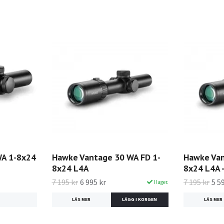
WA 1-8x24
Hawke Vantage 30 WA FD 1-
Hawke Van
8x24 L4A
8x24 L4A 
7 195 kr
6 995 kr
7 195 kr
5 5
I lager.
LÄS MER
LÄS MER