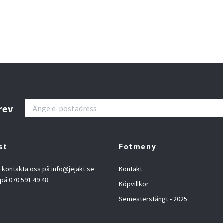
rev
st
Fotmeny
t kontakta oss på
info@jejakt.se
Kontakt
 på 070 591 49 48
Köpvillkor
Semesterstängt - 2025