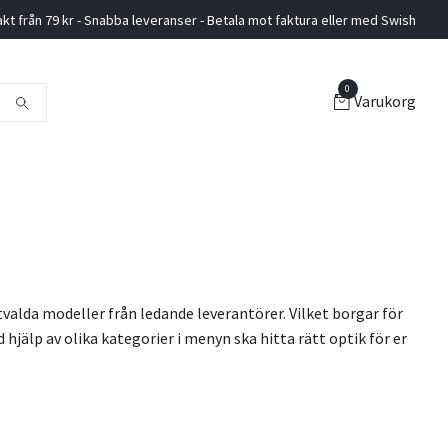
akt från 79 kr - Snabba leveranser - Betala mot faktura eller med Swish
0
Varukorg
utvalda modeller från ledande leverantörer. Vilket borgar för
d hjälp av olika kategorier i menyn ska hitta rätt optik för er