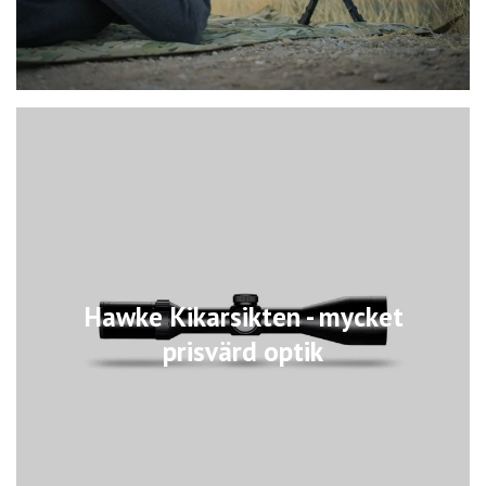
Hawke Kikarsikten - mycket
prisvärd optik