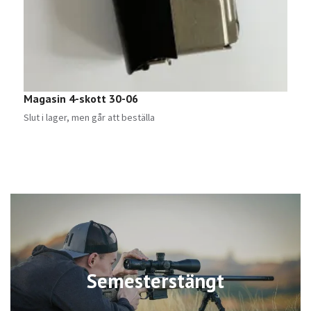
Magasin 4-skott 30-06
P
9
Slut i lager, men går att beställa
Semesterstängt