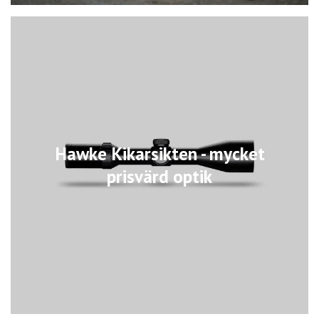
Hawke Kikarsikten - mycket
prisvärd optik