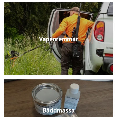
Vapenremmar
Bäddmassa