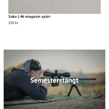
Sako L46 magasin spärr
S
150 kr
S
Semesterstängt