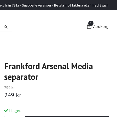
akt från 79 kr - Snabba leveranser - Betala mot faktura eller med Swish
0
Varukorg
Frankford Arsenal Media
separator
299 kr
249 kr
I lager.