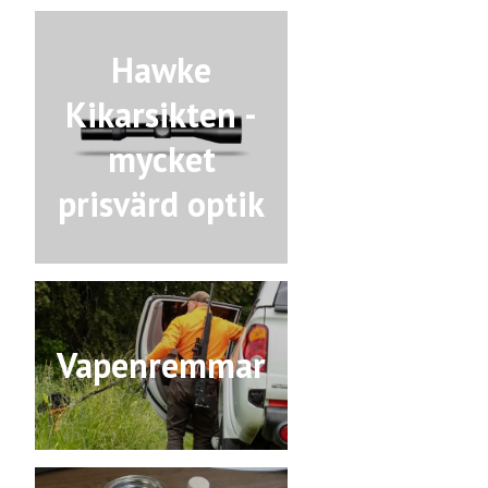
Hawke
Kikarsikten -
mycket
prisvärd optik
Vapenremmar