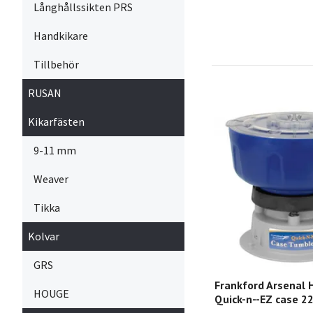
Långhållssikten PRS
Handkikare
Tillbehör
RUSAN
Kikarfästen
9-11 mm
Weaver
Tikka
Kolvar
GRS
Frankford Arsenal 
HOUGE
Quick-n--EZ case 2