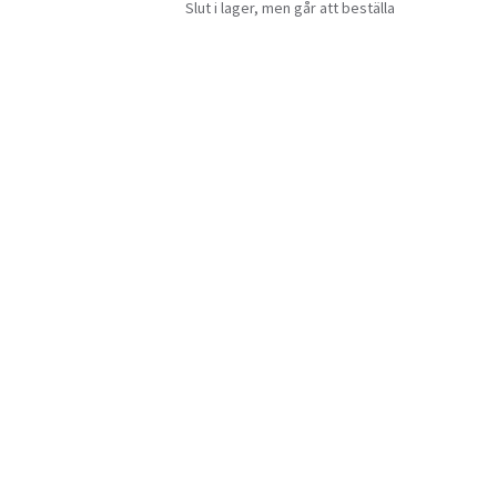
Slut i lager, men går att beställa
Slut 