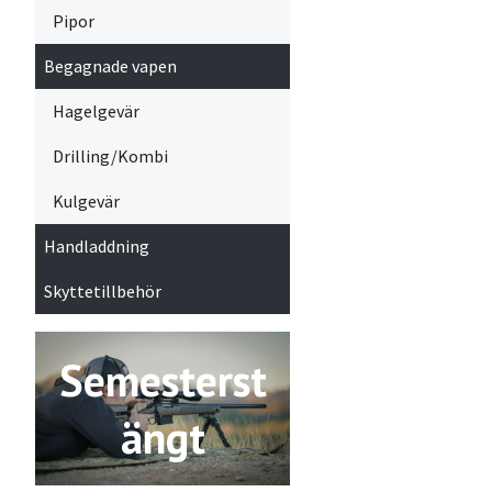
Pipor
Begagnade vapen
Hagelgevär
Drilling/Kombi
Kulgevär
Handladdning
Skyttetillbehör
Semesterst
ängt