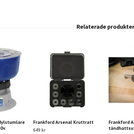
Hylstumlare
Frankford Arsenal Kruttratt
Frankford A
20v
tändhattsu
649 kr