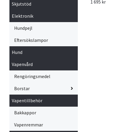
1 695 kr
Skjutstöd
Elektronik
Hundpejl
Eftersökslampor
Hund
Vapenvård
Rengöringsmedel
Borstar
Vapentillbehör
Bakkappor
Vapenremmar