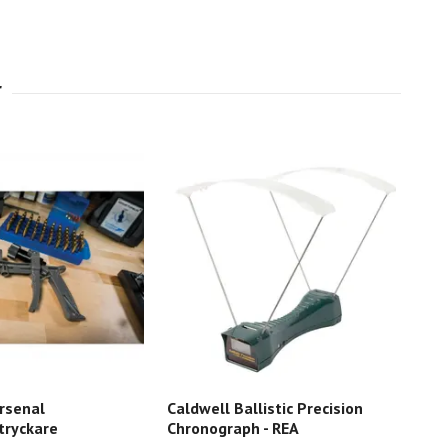
rsenal
Caldwell Ballistic Precision
Fra
tryckare
Chronograph - REA
Ser