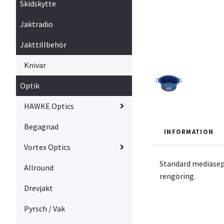
Skidskytte
Jaktradio
Jakttillbehör
Knivar
Optik
HAWKE Optics
Begagnad
INFORMATION
Vortex Optics
Standard mediasepar
Allround
rengöring.
Drevjakt
Pyrsch / Vak