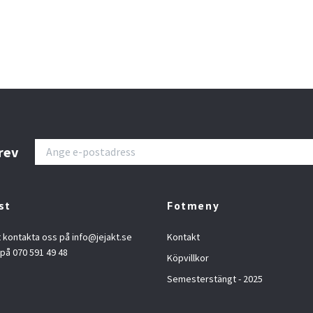
rev
st
Fotmeny
t kontakta oss på
info@jejakt.se
Kontakt
 på 070 591 49 48
Köpvillkor
Semesterstängt - 2025