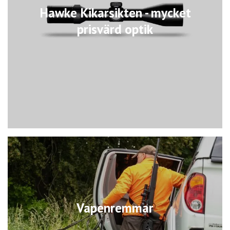
Hawke Kikarsikten - mycket
prisvärd optik
Vapenremmar