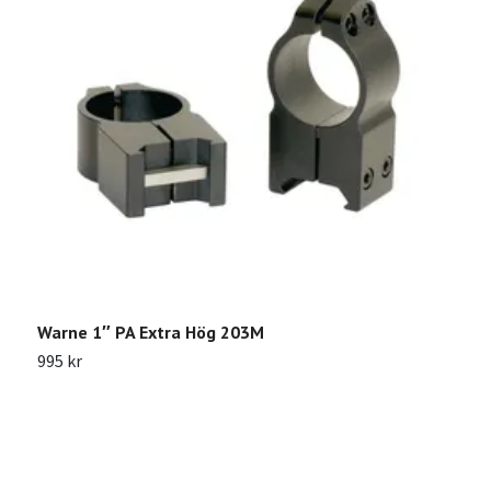
Warne 1″ PA Extra Hög 203M
W
995 kr
1