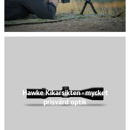
Hawke Kikarsikten - mycket
prisvärd optik