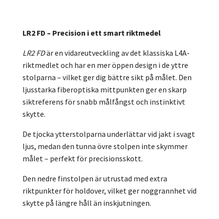
LR2 FD – Precision i ett smart riktmedel
LR2 FD
är en vidareutveckling av det klassiska L4A-
riktmedlet och har en mer öppen design i de yttre
stolparna – vilket ger dig bättre sikt på målet. Den
ljusstarka fiberoptiska mittpunkten ger en skarp
siktreferens för snabb målfångst och instinktivt
skytte.
De tjocka ytterstolparna underlättar vid jakt i svagt
ljus, medan den tunna övre stolpen inte skymmer
målet – perfekt för precisionsskott.
Den nedre finstolpen är utrustad med extra
riktpunkter för holdover, vilket ger noggrannhet vid
skytte på längre håll än inskjutningen.