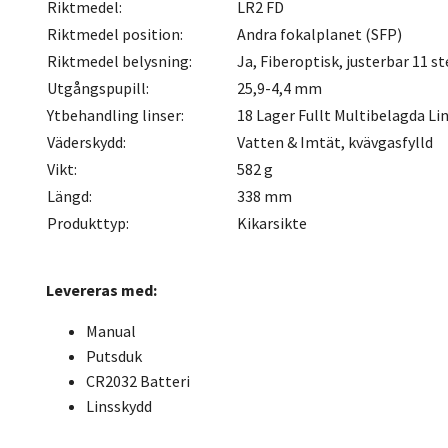
Riktmedel:
LR2 FD
Riktmedel position:
Andra fokalplanet (SFP)
Riktmedel belysning:
Ja, Fiberoptisk, justerbar 11 s
Utgångspupill:
25,9-4,4 mm
Ytbehandling linser:
18 Lager Fullt Multibelagda Li
Väderskydd:
Vatten & Imtät, kvävgasfylld
Vikt:
582 g
Längd:
338 mm
Produkttyp:
Kikarsikte
Levereras med:
Manual
Putsduk
CR2032 Batteri
Linsskydd