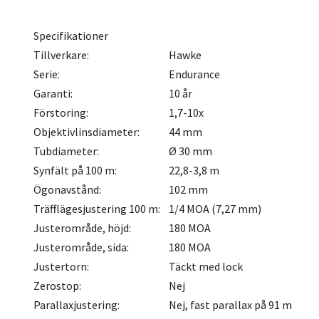
Specifikationer
Tillverkare:
Hawke
Serie:
Endurance
Garanti:
10 år
Förstoring:
1,7-10x
Objektivlinsdiameter:
44 mm
Tubdiameter:
Ø 30 mm
Synfält på 100 m:
22,8-3,8 m
Ögonavstånd:
102 mm
Träfflägesjustering 100 m:
1/4 MOA (7,27 mm)
Justerområde, höjd:
180 MOA
Justerområde, sida:
180 MOA
Justertorn:
Täckt med lock
Zerostop:
Nej
Parallaxjustering:
Nej, fast parallax på 91 m