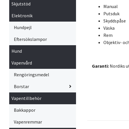
Skjutstöd
Manual
Putsduk
Elektronik
Skyddspåse
Hundpejl
Väska
Rem
Eftersökslampor
Objektiv- oc
Hund
Vapenvård
Garanti:
Nordiks u
Rengöringsmedel
Borstar
Vapentillbehör
Bakkappor
Vapenremmar