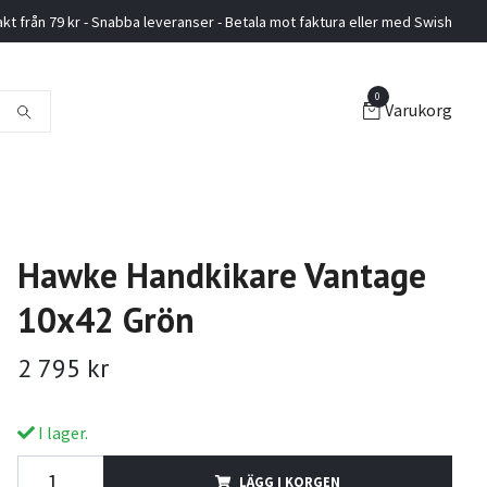
akt från 79 kr - Snabba leveranser - Betala mot faktura eller med Swish
0
Varukorg
Hawke Handkikare Vantage
10x42 Grön
2 795 kr
I lager.
LÄGG I KORGEN