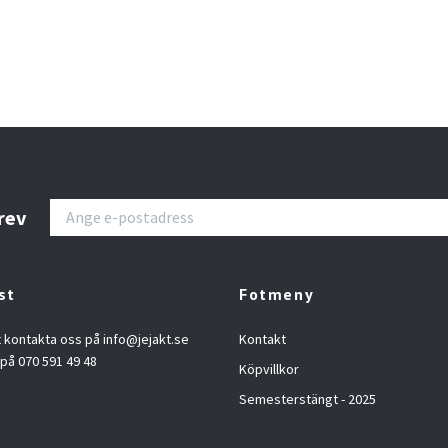
rev
st
Fotmeny
t kontakta oss på
info@jejakt.se
Kontakt
 på 070 591 49 48
Köpvillkor
Semesterstängt - 2025