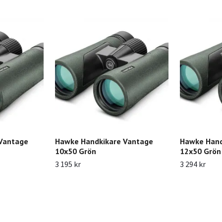
Vantage
Hawke Handkikare Vantage
Hawke Hand
10x50 Grön
12x50 Grön
3 195 kr
3 294 kr