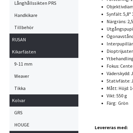
Långhållssikten PRS
Objektivdia
Synfält: 5,8
Handkikare
Närgräns: 2,
Tillbehör
Utgångspupi
Ögonavstånd
RUSAN
Interpupillä
Dioptrijuster
Kikarfästen
Ytbehandling 
9-11 mm
Fokus: Cente
Väderskydd: 
Weaver
Stativfäste: 
Mått: Höjd:
Tikka
Vikt: 550 g
Kolvar
Färg: Grön
GRS
HOUGE
Levereras med: