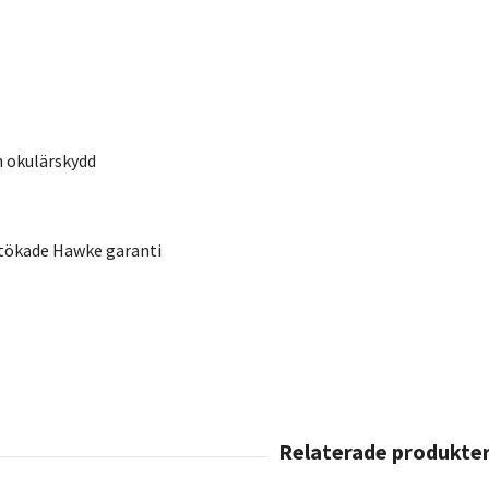
h okulärskydd
tökade Hawke garanti