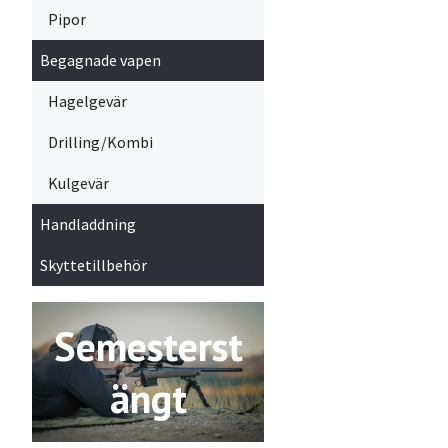
Pipor
Begagnade vapen
Hagelgevär
Drilling/Kombi
Kulgevär
Handladdning
Skyttetillbehör
Semesterst
ängt