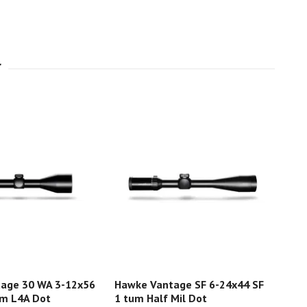
age 30 WA 3-12x56
Hawke Vantage SF 6-24x44 SF
Haw
m L4A Dot
1 tum Half Mil Dot
bely