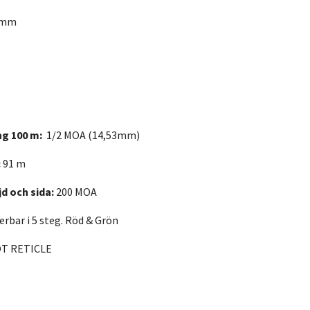
 mm
ng 100 m:
1/2 MOA (14,53mm)
:
91 m
d och sida:
200 MOA
erbar i 5 steg. Röd & Grön
OT RETICLE