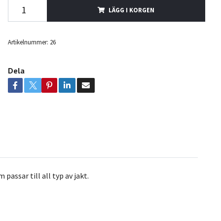
LÄGG I KORGEN
Artikelnummer:
26
Dela
assar till all typ av jakt.