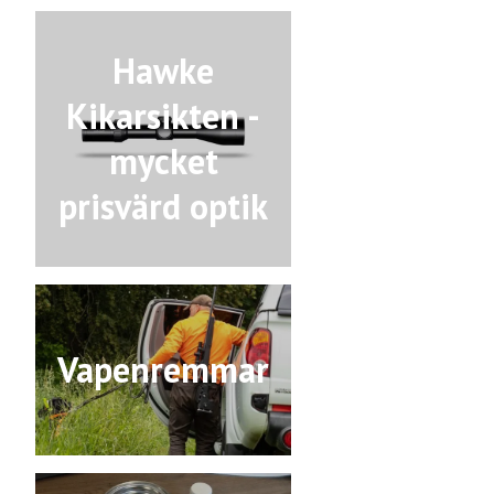
Hawke
Kikarsikten -
mycket
prisvärd optik
Vapenremmar