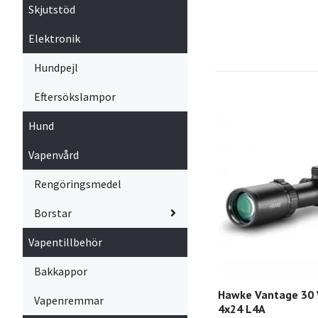
Skjutstöd
Elektronik
Hundpejl
Eftersökslampor
Hund
Vapenvård
Rengöringsmedel
Borstar
Vapentillbehör
Bakkappor
Hawke Vantage 30 
Vapenremmar
4x24 L4A