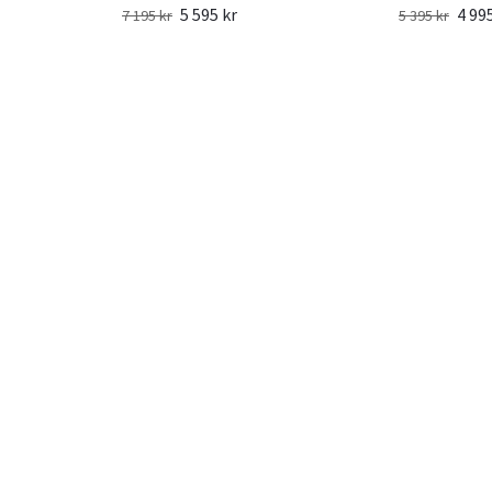
5 595 kr
4 99
7 195 kr
5 395 kr