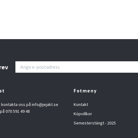
rev
st
Fotmeny
t kontakta oss på
info@jejakt.se
Kontakt
 på 070 591 49 48
Köpvillkor
Semesterstängt - 2025