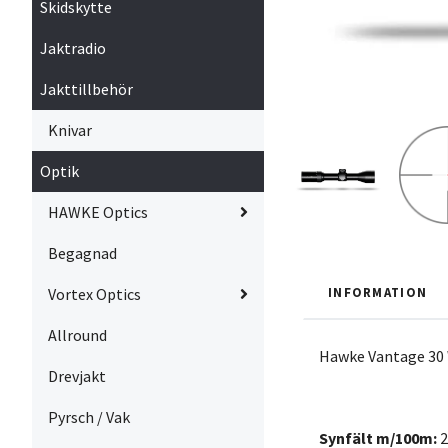
Skidskytte
Jaktradio
Jakttillbehör
Knivar
Optik
HAWKE Optics
Begagnad
Vortex Optics
INFORMATION
Allround
Hawke Vantage 30 WA
Drevjakt
Pyrsch / Vak
Synfält m/100m:
2