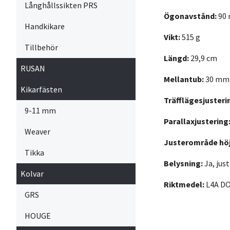
Långhållssikten PRS
Ögonavstånd:
90
Handkikare
Vikt:
515 g
Tillbehör
Längd:
29,9 cm
RUSAN
Mellantub:
30 mm
Kikarfästen
Träfflägesjusteri
9-11 mm
Parallaxjustering
Weaver
Justerområde höj
Tikka
Belysning:
Ja, just
Kolvar
Riktmedel:
L4A D
GRS
HOUGE