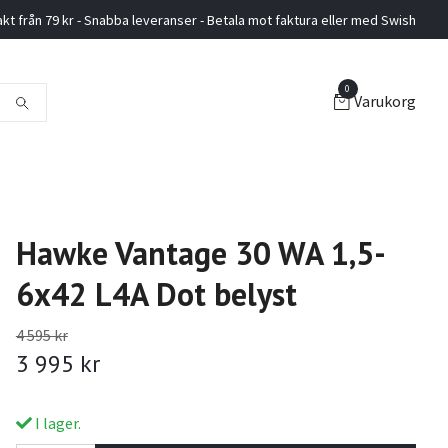
akt från 79 kr - Snabba leveranser - Betala mot faktura eller med Swish
0
Varukorg
Hawke Vantage 30 WA 1,5-
6x42 L4A Dot belyst
4 595 kr
3 995 kr
I lager.