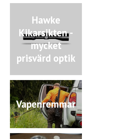
Hawke
Kikarsikten -
mycket
prisvärd optik
Vapenremmar