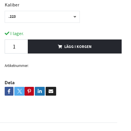
Kaliber
.223
I lager.
LÄGG I KORGEN
Artikelnummer:
Dela