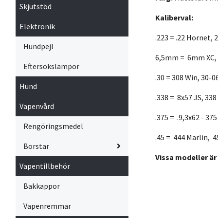
Skjutstöd
Kaliberval:
Elektronik
.223 = .22 Hornet,
Hundpejl
6,5mm = 6mm XC, 6
Eftersökslampor
.30 = 308 Win, 30-0
Hund
.338 = 8x57 JS, 33
Vapenvård
.375 = .9,3x62 - 37
Rengöringsmedel
.45 = 444 Marlin, 4
Borstar
Vissa modeller är
Vapentillbehör
Bakkappor
Vapenremmar