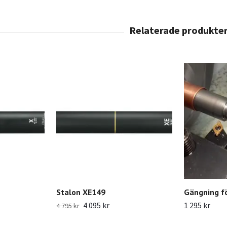
Stalon XE149
Gängning f
4 095 kr
1 295 kr
4 795 kr