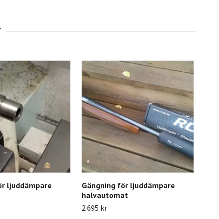
ör ljuddämpare
Gängning för ljuddämpare
Sta
halvautomat
Slut 
2 695 kr