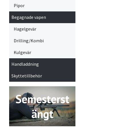
Pipor
Begagnade vapen
Hagelgevär
Drilling/Kombi
Kulgevär
Handladdning
Skyttetillbehör
Semesterst
ängt