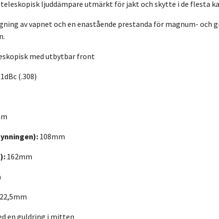
teleskopisk ljuddämpare utmärkt för jakt och skytte i de flesta kalibr
gning av vapnet och en enastående prestanda för magnum- och gröv
n.
eskopisk med utbytbar front
31dBc (.308)
mm
mynningen):
108mm
):
162mm
m
22,5mm
d en guldring i mitten