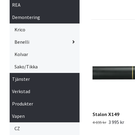
REA
Demontering
Krico
Benelli
Kolvar
Sako/Tikka
Tjänster
Verkstad
Produkter
Stalon X149
Vapen
3 995 kr
4 695 kr
CZ