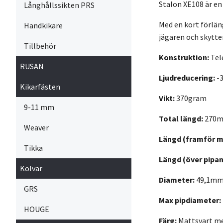
Stalon XE108 är en 
Långhållssikten PRS
Med en kort förlän
Handkikare
jägaren och skytte
Tillbehör
Konstruktion:
Tel
RUSAN
Ljudreducering:
-
Kikarfästen
Vikt:
370gram
9-11 mm
Total längd:
270
Weaver
Längd (framför 
Tikka
Längd (över pipan
Kolvar
Diameter:
49,1m
GRS
Max pipdiameter:
HOUGE
Färg:
Mattsvart me