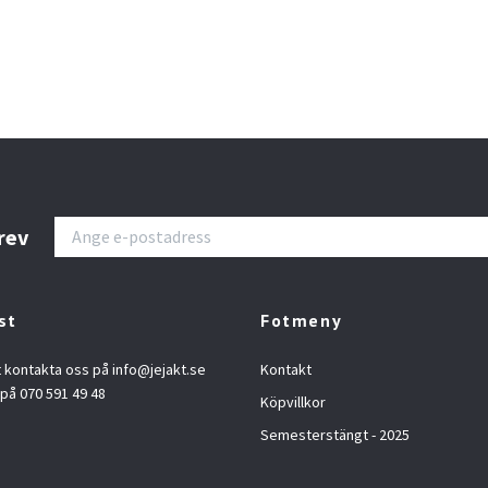
rev
st
Fotmeny
t kontakta oss på
info@jejakt.se
Kontakt
 på 070 591 49 48
Köpvillkor
Semesterstängt - 2025