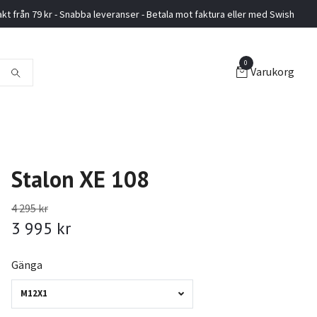
akt från 79 kr - Snabba leveranser - Betala mot faktura eller med Swish
0
Varukorg
Stalon XE 108
4 295 kr
3 995 kr
Gänga
M12X1