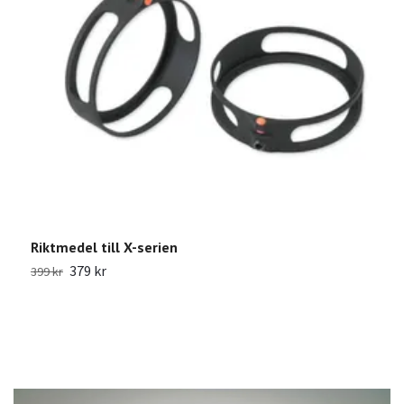
Riktmedel till X-serien
S
379 kr
9
399 kr