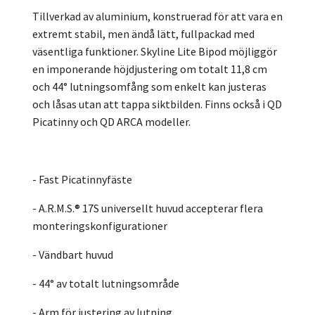
Tillverkad av aluminium, konstruerad för att vara en
extremt stabil, men ändå lätt, fullpackad med
väsentliga funktioner. Skyline Lite Bipod möjliggör
en imponerande höjdjustering om totalt 11,8 cm
och 44° lutningsomfång som enkelt kan justeras
och låsas utan att tappa siktbilden. Finns också i QD
Picatinny och QD ARCA modeller.
- Fast Picatinnyfäste
- A.R.M.S.® 17S universellt huvud accepterar flera
monteringskonfigurationer
- Vändbart huvud
- 44° av totalt lutningsområde
- Arm för justering av lutning