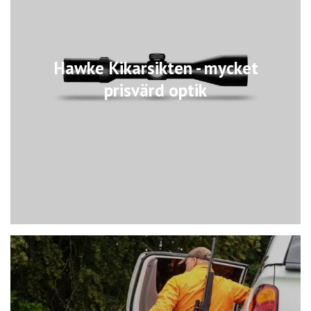
Hawke Kikarsikten - mycket
prisvärd optik