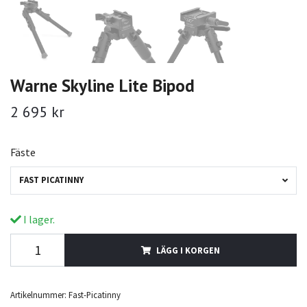
Warne Skyline Lite Bipod
2 695 kr
Fäste
FAST PICATINNY
I lager.
LÄGG I KORGEN
Artikelnummer:
Fast-Picatinny