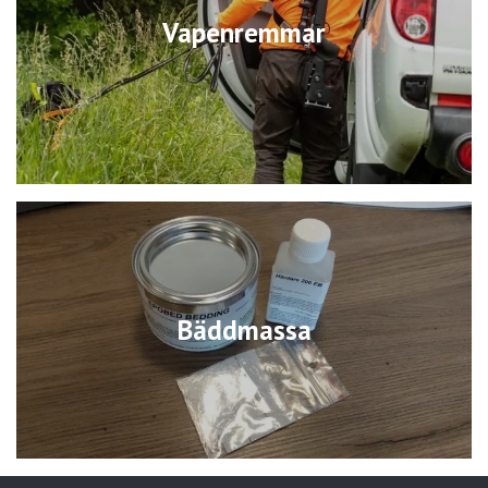
Vapenremmar
Bäddmassa