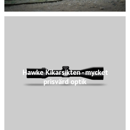
Hawke Kikarsikten - mycket
prisvärd optik