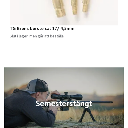
TG Brons borste cal 17/ 4,5mm
T
Slut i lager, men går att beställa
S
Semesterstängt