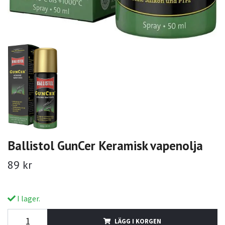
Ballistol GunCer Keramisk vapenolja
89 kr
I lager.
LÄGG I KORGEN