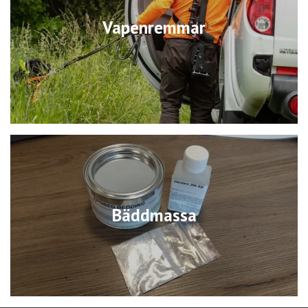
Vapenremmar
Bäddmassa