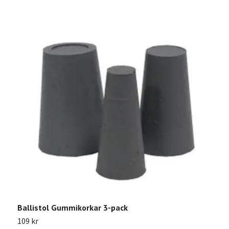
Ballistol Gummikorkar 3-pack
B
109 kr
1