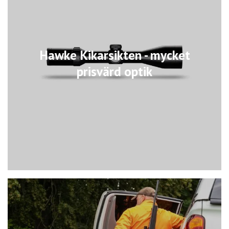
Hawke Kikarsikten - mycket
prisvärd optik