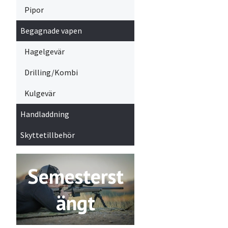
Pipor
Begagnade vapen
Hagelgevär
Drilling/Kombi
Kulgevär
Handladdning
Skyttetillbehör
Semesterst
ängt