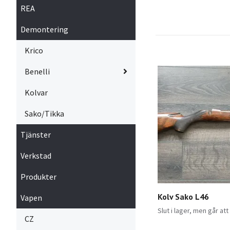
REA
Demontering
Krico
Benelli
Kolvar
Sako/Tikka
Tjänster
Verkstad
Produkter
Kolv Sako L46
Vapen
Slut i lager, men går att
CZ