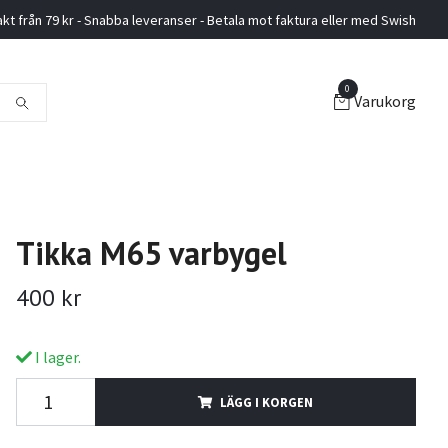
akt från 79 kr - Snabba leveranser - Betala mot faktura eller med Swish
0
Varukorg
Tikka M65 varbygel
400 kr
I lager.
LÄGG I KORGEN