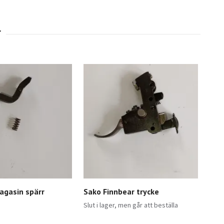
agasin spärr
Sako Finnbear trycke
Tik
100 
Slut i lager, men går att beställa