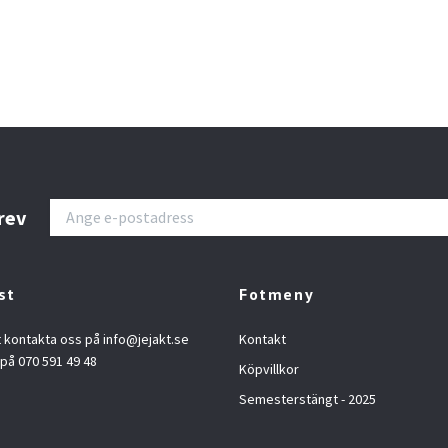
rev
st
Fotmeny
t kontakta oss på
info@jejakt.se
Kontakt
 på 070 591 49 48
Köpvillkor
Semesterstängt - 2025