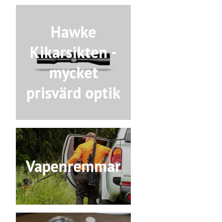
Hawke
Kikarsikten -
mycket
prisvärd optik
Vapenremmar